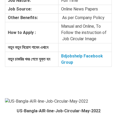
Job Nature:
Full Time
Job Source:
Online News Papers
Other Benefits:
As per Company Policy
Manual and Online, To
How to Apply :
Follow the instruction of
Job Circular Image
নতুন
নতুন
নিয়োগ
পাবেন
এখানে
Bdjobshelp Facebook
নতুন
চাকরির
খবর
পেতে
যুক্ত
হন
Group
US-Bangla-AIR-line-Job-Circular-May-2022